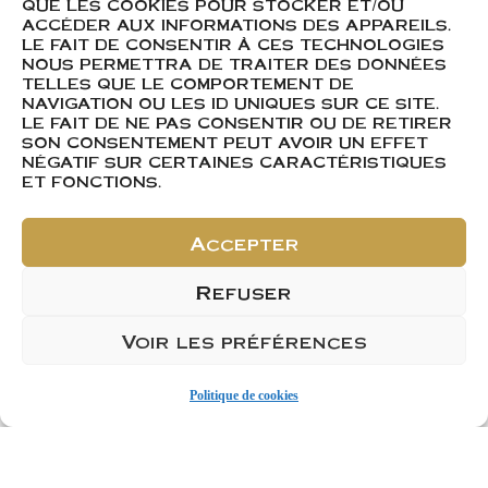
QUE LES COOKIES POUR STOCKER ET/OU
ACCÉDER AUX INFORMATIONS DES APPAREILS.
À partir de :
9,35
€
À partir de :
7,25
€
LE FAIT DE CONSENTIR À CES TECHNOLOGIES
NOUS PERMETTRA DE TRAITER DES DONNÉES
TELLES QUE LE COMPORTEMENT DE
NAVIGATION OU LES ID UNIQUES SUR CE SITE.
LE FAIT DE NE PAS CONSENTIR OU DE RETIRER
SON CONSENTEMENT PEUT AVOIR UN EFFET
NÉGATIF SUR CERTAINES CARACTÉRISTIQUES
ET FONCTIONS.
Accepter
Refuser
Voir les préférences
Politique de cookies