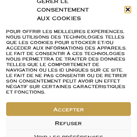
GÉRER LE
CONSENTEMENT
AUX COOKIES
POUR OFFRIR LES MEILLEURES EXPÉRIENCES,
ACHETER
NOUS UTILISONS DES TECHNOLOGIES TELLES
QUE LES COOKIES POUR STOCKER ET/OU
Ajouter 1
ACCÉDER AUX INFORMATIONS DES APPAREILS.
LE FAIT DE CONSENTIR À CES TECHNOLOGIES
Ajouter 1 carton de 6
NOUS PERMETTRA DE TRAITER DES DONNÉES
TELLES QUE LE COMPORTEMENT DE
NAVIGATION OU LES ID UNIQUES SUR CE SITE.
Contenance
LE FAIT DE NE PAS CONSENTIR OU DE RETIRER
SON CONSENTEMENT PEUT AVOIR UN EFFET
NÉGATIF SUR CERTAINES CARACTÉRISTIQUES
Millésime
ET FONCTIONS.
Accepter
Ajouter au panier
Refuser
Voir les préférences