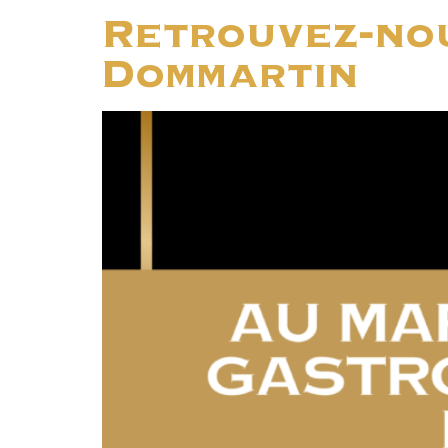
Retrouvez-no
Dommartin