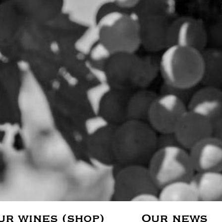
ur wines (shop)
Our news