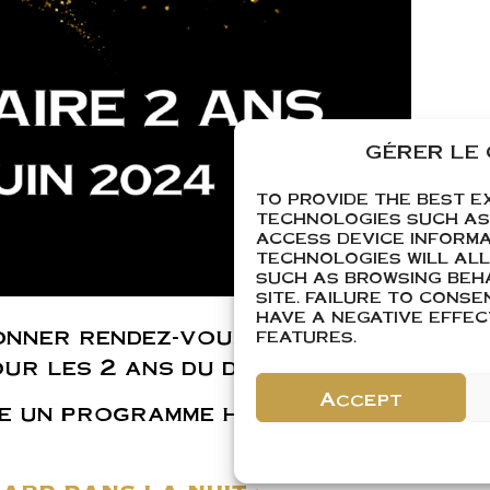
GÉRER LE
TO PROVIDE THE BEST E
TECHNOLOGIES SUCH AS
ACCESS DEVICE INFORMA
TECHNOLOGIES WILL AL
SUCH AS BROWSING BEHA
SITE. FAILURE TO CONS
HAVE A NEGATIVE EFFE
onner rendez-vous les samedi 15
FEATURES.
ur les 2 ans du domaine.
Accept
te un programme haut en
: