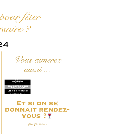
pour fêter
rsaire ?
24
Vous aimerez
aussi ...
Et si on se
donnait rendez-
vous ?
Lire La Suite »