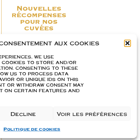
Nouvelles
récompenses
pour nos
cuvées
Lire La Suite »
 CONSENTEMENT AUX COOKIES
XPERIENCES, WE USE
 COOKIES TO STORE AND/OR
TION. CONSENTING TO THESE
LOW US TO PROCESS DATA
Promo d’avril –
VIOR OR UNIQUE IDS ON THIS
A ne pas
ENT OR WITHDRAW CONSENT MAY
manquer !
CT ON CERTAIN FEATURES AND
Lire La Suite »
Decline
Voir les préférences
Politique de cookies