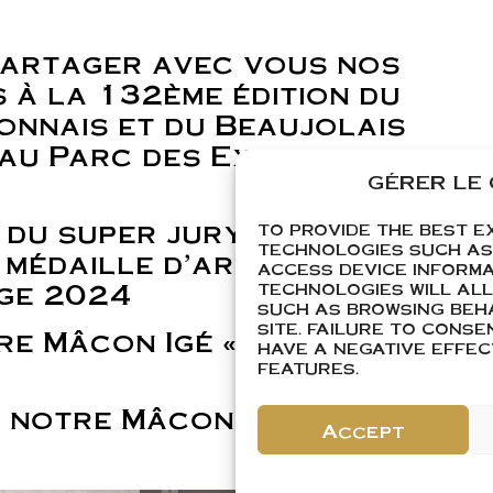
partager avec vous nos
s à la 132ème édition du
onnais et du Beaujolais
r au Parc des Expositions
GÉRER LE
 du super jury « Coupe
TO PROVIDE THE BEST E
TECHNOLOGIES SUCH AS
t médaille d’argent cuve
ACCESS DEVICE INFORMA
ge 2024
TECHNOLOGIES WILL AL
SUCH AS BROWSING BEHA
SITE. FAILURE TO CONS
re Mâcon Igé « La
HAVE A NEGATIVE EFFE
FEATURES.
r notre
Mâcon Igé « Sous
Accept