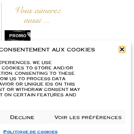
Vous aimerez
aussi ...
 CONSENTEMENT AUX COOKIES
Une bouteille
offerte pour 5
XPERIENCES, WE USE
achetées
 COOKIES TO STORE AND/OR
TION. CONSENTING TO THESE
Lire La Suite »
LOW US TO PROCESS DATA
VIOR OR UNIQUE IDS ON THIS
ENT OR WITHDRAW CONSENT MAY
CT ON CERTAIN FEATURES AND
Venez nous
Decline
Voir les préférences
rencontrer
!
Lire La Suite »
Politique de cookies