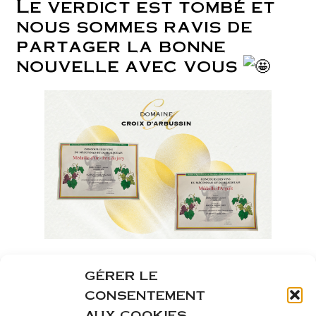
Le verdict est tombé et
nous sommes ravis de
partager la bonne
nouvelle avec vous
Deux de nos cuvées ont
GÉRER LE
obtenu des récompenses
CONSENTEMENT
au concours des vins du
AUX COOKIES