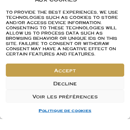
Mâconnais et du
Beaujolais
TO PROVIDE THE BEST EXPERIENCES, WE USE
TECHNOLOGIES SUCH AS COOKIES TO STORE
Médaille d’or et Prix
AND/OR ACCESS DEVICE INFORMATION.
CONSENTING TO THESE TECHNOLOGIES WILL
du Jury pour notre
ALLOW US TO PROCESS DATA SUCH AS
Bourgogne Blanc
BROWSING BEHAVIOR OR UNIQUE IDS ON THIS
SITE. FAILURE TO CONSENT OR WITHDRAW
« Eclat de Vignes » 2022
CONSENT MAY HAVE A NEGATIVE EFFECT ON
CERTAIN FEATURES AND FEATURES.
Médaille d’argent
pour notre Mâcon Rouge
Accept
Igé « La Berthelotte »
Decline
2022
L’abus d’alcool est
Voir les préférences
dangereux pour la
Politique de cookies
santé, à consommer avec
modération.