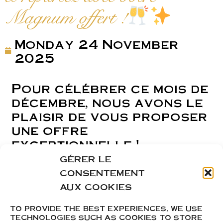
Magnum offert !
Monday 24 November
2025
Pour célébrer ce mois de
décembre, nous avons le
plaisir de vous proposer
une offre
exceptionnelle !
GÉRER LE
Pour 12 bouteilles
CONSENTEMENT
achetées,
AUX COOKIES
1 Magnum de Mâcon La
TO PROVIDE THE BEST EXPERIENCES, WE USE
Roche Vineuse ou
TECHNOLOGIES SUCH AS COOKIES TO STORE