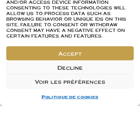
Chénas OFFERT
AND/OR ACCESS DEVICE INFORMATION.
CONSENTING TO THESE TECHNOLOGIES WILL
ALLOW US TO PROCESS DATA SUCH AS
C’est le moment idéal
BROWSING BEHAVIOR OR UNIQUE IDS ON THIS
pour préparer vos fêtes,
SITE. FAILURE TO CONSENT OR WITHDRAW
CONSENT MAY HAVE A NEGATIVE EFFECT ON
garnir votre cave ou
CERTAIN FEATURES AND FEATURES.
faire plaisir autour de
vous. Que vous soyez
Accept
amateurs de belles
Decline
cuvées ou simplement en
quête du cadeau parfait,
Voir les préférences
profitez de cette
opportunité exclusive
Politique de cookies
valable tout au long du
mois de décembre.
Offre valable dans la
limite des stocks