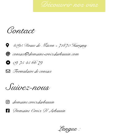
Découvrir nos vins
Contact
4095 Route de Mâcon - 71870 Hurigny
contact@domaine-croixdarbussin.com
09 75 45 66 79
Formulaire de contact
Suivez-nous
domaine.croixdarbussin
Domaine Croix D'Arbussin
Langue :