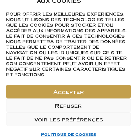
AUX COOKIES
d’avoir été primé au
POUR OFFRIR LES MEILLEURES EXPÉRIENCES,
concours des grands
NOUS UTILISONS DES TECHNOLOGIES TELLES
vins de France de Mâcon
QUE LES COOKIES POUR STOCKER ET/OU
ACCÉDER AUX INFORMATIONS DES APPAREILS.
pour deux de nos cuvées
LE FAIT DE CONSENTIR À CES TECHNOLOGIES
NOUS PERMETTRA DE TRAITER DES DONNÉES
TELLES QUE LE COMPORTEMENT DE
NAVIGATION OU LES ID UNIQUES SUR CE SITE.
M
édaille d’or pour
LE FAIT DE NE PAS CONSENTIR OU DE RETIRER
notre Bourgogne Blanc «
SON CONSENTEMENT PEUT AVOIR UN EFFET
NÉGATIF SUR CERTAINES CARACTÉRISTIQUES
Eclat de vignes » 2023
ET FONCTIONS.
Médaille d’argent
Accepter
pour notre Julienas
2024
Refuser
A découvrir au domaine
Voir les préférences
ou en commande sur
notre site internet !
Politique de cookies