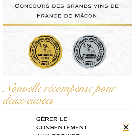
Nouvelle récompense pour
deux cuvées
jeudi 01 mai 2025
GÉRER LE
CONSENTEMENT
Nous sommes heureux