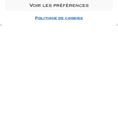
Voir les préférences
C’est par ici
Politique de cookies
Bourgogne
Pinot Noir
* dans la limite des
stocks disponibles
Vous aimerez aussi ...