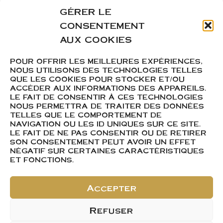
GÉRER LE
Et si on vous aidait à
CONSENTEMENT
préparer les beaux
AUX COOKIES
jours qui arrivent ?
POUR OFFRIR LES MEILLEURES EXPÉRIENCES,
Tout le mois d’avril,
NOUS UTILISONS DES TECHNOLOGIES TELLES
QUE LES COOKIES POUR STOCKER ET/OU
profitez d’une promotion
ACCÉDER AUX INFORMATIONS DES APPAREILS.
LE FAIT DE CONSENTIR À CES TECHNOLOGIES
exceptionnelle
NOUS PERMETTRA DE TRAITER DES DONNÉES
uniquement sur notre
TELLES QUE LE COMPORTEMENT DE
NAVIGATION OU LES ID UNIQUES SUR CE SITE.
site internet :
LE FAIT DE NE PAS CONSENTIR OU DE RETIRER
SON CONSENTEMENT PEUT AVOIR UN EFFET
Pour toute commande de
NÉGATIF SUR CERTAINES CARACTÉRISTIQUES
ET FONCTIONS.
5 bouteilles de
Bourgogne Pinot noir
Accepter
2021 = 1 bouteille
Bourgogne Pinot noir
Refuser
2021 offerte*