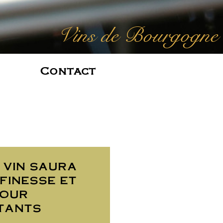
Vins de Bourgogne
Contact
 vin saura
finesse et
pour
tants