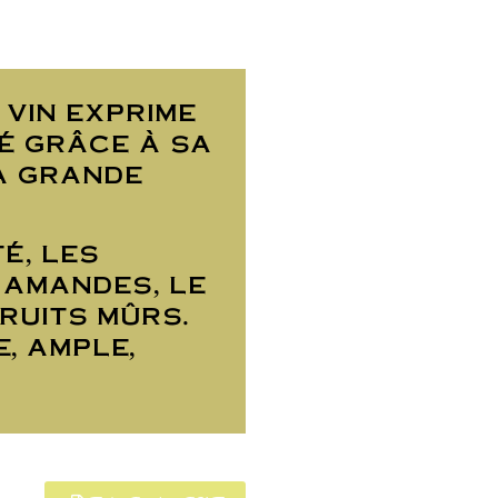
vin exprime
 grâce à sa
a grande
́, les
 amandes, le
ruits mûrs.
, ample,