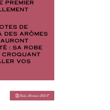
e premier
ellement
notes de
 à des arômes
sauront
té : sa robe
n croquant
aler vos
Fiche Produit PDF