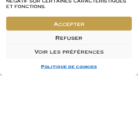
NÉGATIF SUR CERTAINES CARACTÉRISTIQUES
Pinot Noir
ET FONCTIONS.
À partir de :
À partir de :
9,25
€
8,90
€
Accepter
Refuser
Voir les préférences
Politique de cookies